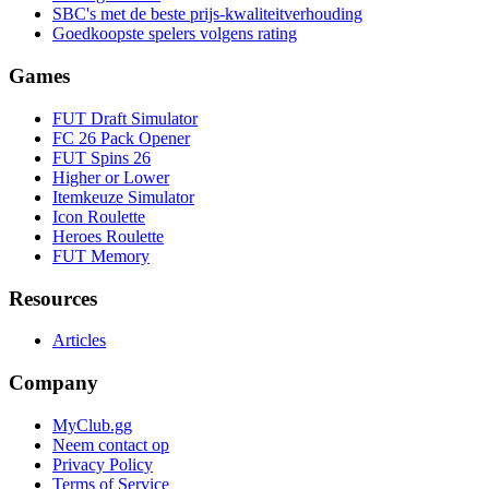
SBC's met de beste prijs-kwaliteitverhouding
Goedkoopste spelers volgens rating
Games
FUT Draft Simulator
FC 26 Pack Opener
FUT Spins 26
Higher or Lower
Itemkeuze Simulator
Icon Roulette
Heroes Roulette
FUT Memory
Resources
Articles
Company
MyClub.gg
Neem contact op
Privacy Policy
Terms of Service