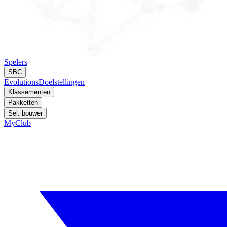
Spelers
SBC
Evolutions
Doelstellingen
Klassementen
Pakketten
Sel. bouwer
MyClub