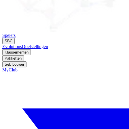
Spelers
SBC
Evolutions
Doelstellingen
Klassementen
Pakketten
Sel. bouwer
MyClub