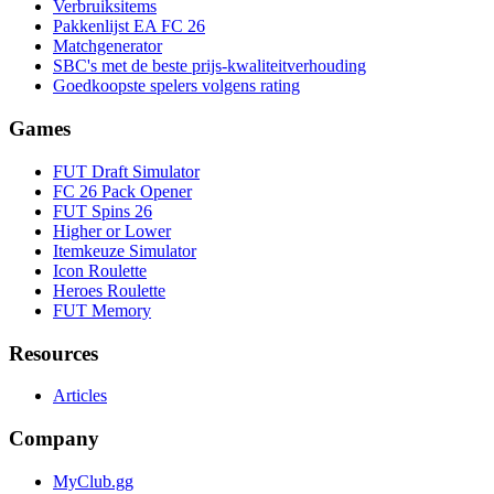
Verbruiksitems
Pakkenlijst EA FC 26
Matchgenerator
SBC's met de beste prijs-kwaliteitverhouding
Goedkoopste spelers volgens rating
Games
FUT Draft Simulator
FC 26 Pack Opener
FUT Spins 26
Higher or Lower
Itemkeuze Simulator
Icon Roulette
Heroes Roulette
FUT Memory
Resources
Articles
Company
MyClub.gg