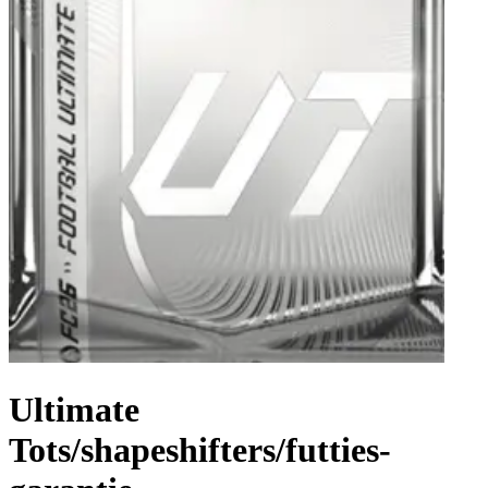
Ultimate
Tots/shapeshifters/futties-