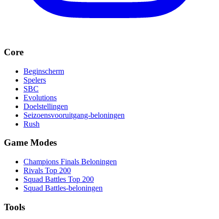
Core
Beginscherm
Spelers
SBC
Evolutions
Doelstellingen
Seizoensvooruitgang-beloningen
Rush
Game Modes
Champions Finals Beloningen
Rivals Top 200
Squad Battles Top 200
Squad Battles-beloningen
Tools