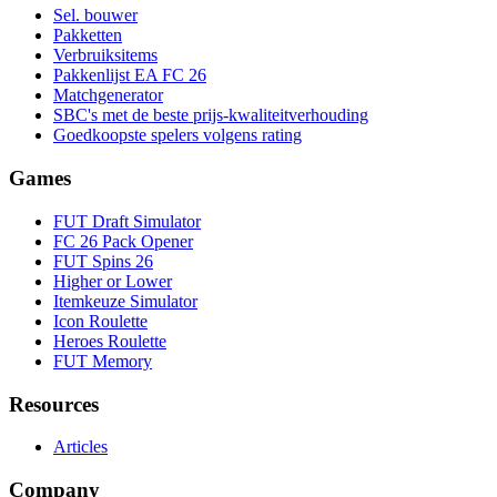
Sel. bouwer
Pakketten
Verbruiksitems
Pakkenlijst EA FC 26
Matchgenerator
SBC's met de beste prijs-kwaliteitverhouding
Goedkoopste spelers volgens rating
Games
FUT Draft Simulator
FC 26 Pack Opener
FUT Spins 26
Higher or Lower
Itemkeuze Simulator
Icon Roulette
Heroes Roulette
FUT Memory
Resources
Articles
Company