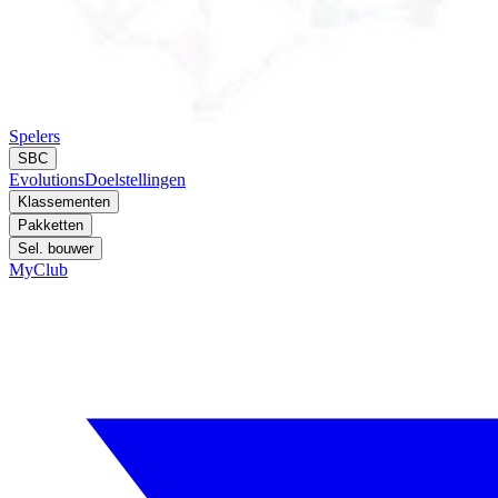
Spelers
SBC
Evolutions
Doelstellingen
Klassementen
Pakketten
Sel. bouwer
MyClub