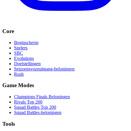
Core
Beginscherm
Spelers
SBC
Evolutions
Doelstellingen
Seizoensvooruitgang-beloningen
Rush
Game Modes
Champions Finals Beloningen
Rivals Top 200
Squad Battles Top 200
Squad Battles-beloningen
Tools