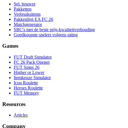
Sel. bouwer
Pakketten
Verbruiksitems
Pakkenlijst EA FC 26
Matchgenerator
SBC's met de beste prijs-kwaliteitverhouding
Goedkoopste spelers volgens rating
Games
FUT Draft Simulator
FC 26 Pack Opener
FUT Spins 26
Higher or Lower
Itemkeuze Simulator
Icon Roulette
Heroes Roulette
FUT Memory
Resources
Articles
Company