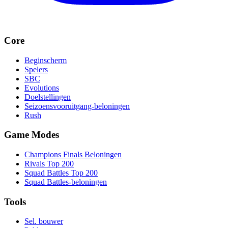
Core
Beginscherm
Spelers
SBC
Evolutions
Doelstellingen
Seizoensvooruitgang-beloningen
Rush
Game Modes
Champions Finals Beloningen
Rivals Top 200
Squad Battles Top 200
Squad Battles-beloningen
Tools
Sel. bouwer