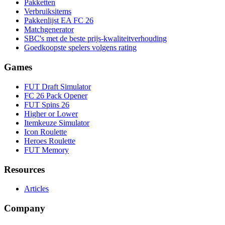
Pakketten
Verbruiksitems
Pakkenlijst EA FC 26
Matchgenerator
SBC's met de beste prijs-kwaliteitverhouding
Goedkoopste spelers volgens rating
Games
FUT Draft Simulator
FC 26 Pack Opener
FUT Spins 26
Higher or Lower
Itemkeuze Simulator
Icon Roulette
Heroes Roulette
FUT Memory
Resources
Articles
Company