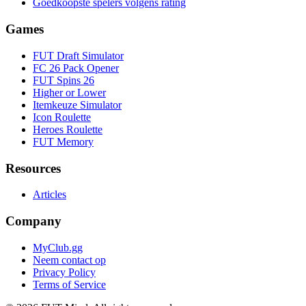
Goedkoopste spelers volgens rating
Games
FUT Draft Simulator
FC 26 Pack Opener
FUT Spins 26
Higher or Lower
Itemkeuze Simulator
Icon Roulette
Heroes Roulette
FUT Memory
Resources
Articles
Company
MyClub.gg
Neem contact op
Privacy Policy
Terms of Service