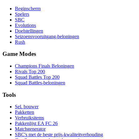
Beginscherm
Spelers
SBC
Evolutions
Doelstellingen
Seizoensvooruitgang-beloningen
Rush
Game Modes
Champions Finals Beloningen
Rivals Top 200
Squad Battles Top 200
Squad Battles-beloningen
Tools
Sel. bouwer
Pakketten
Verbruiksitems
Pakkenlijst EA FC 26
Matchgenerator
SBC's met de beste prijs-kwaliteitverhouding