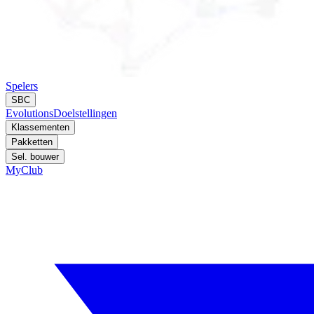
Spelers
SBC
Evolutions
Doelstellingen
Klassementen
Pakketten
Sel. bouwer
MyClub