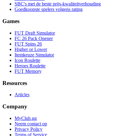
SBC's met de beste prijs-kwaliteitverhouding
Goedkoopste spelers volgens rating
Games
FUT Draft Simulator
FC 26 Pack Opener
FUT Spins 26
Higher or Lower
Itemkeuze Simulator
Icon Roulette
Heroes Roulette
FUT Memory
Resources
Articles
Company
MyClub.gg
Neem contact op
Privacy Policy
Terms of Service