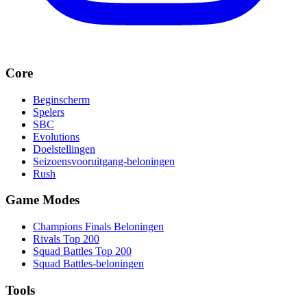
Core
Beginscherm
Spelers
SBC
Evolutions
Doelstellingen
Seizoensvooruitgang-beloningen
Rush
Game Modes
Champions Finals Beloningen
Rivals Top 200
Squad Battles Top 200
Squad Battles-beloningen
Tools