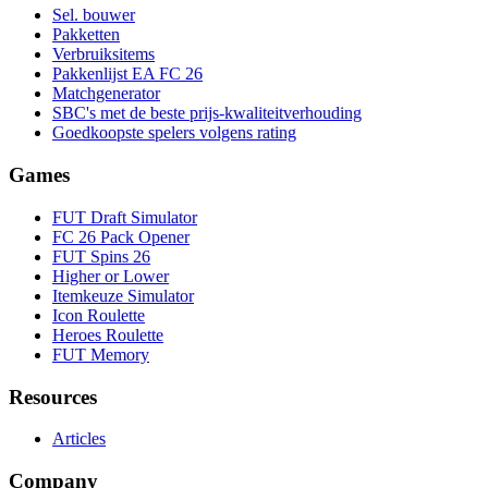
Sel. bouwer
Pakketten
Verbruiksitems
Pakkenlijst EA FC 26
Matchgenerator
SBC's met de beste prijs-kwaliteitverhouding
Goedkoopste spelers volgens rating
Games
FUT Draft Simulator
FC 26 Pack Opener
FUT Spins 26
Higher or Lower
Itemkeuze Simulator
Icon Roulette
Heroes Roulette
FUT Memory
Resources
Articles
Company