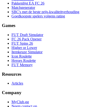
Pakkenlijst EA FC 26
Matchgenerator
SBC's met de beste prijs-kwaliteitverhouding
Goedkoopste spelers volgens rating
Games
FUT Draft Simulator
FC 26 Pack Opener
FUT Spins 26
Higher or Lower
Itemkeuze Simulator
Icon Roulette
Heroes Roulette
FUT Memory
Resources
Articles
Company
MyClub.gg
Neem contact op