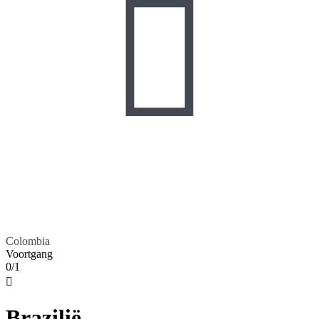

Colombia
Voortgang
0/1

Brazilië