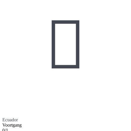

Ecuador
Voortgang
0/1