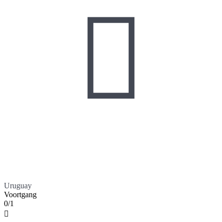

Uruguay
Voortgang
0/1
