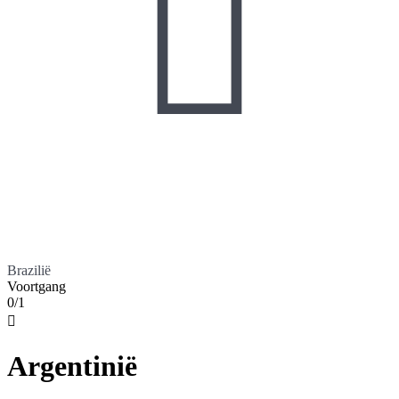

Brazilië
Voortgang
0/1

Argentinië