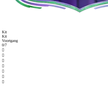
Kit
Kit
Voortgang
0/7






