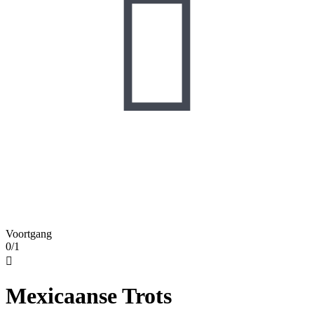

Voortgang
0/1

Mexicaanse Trots