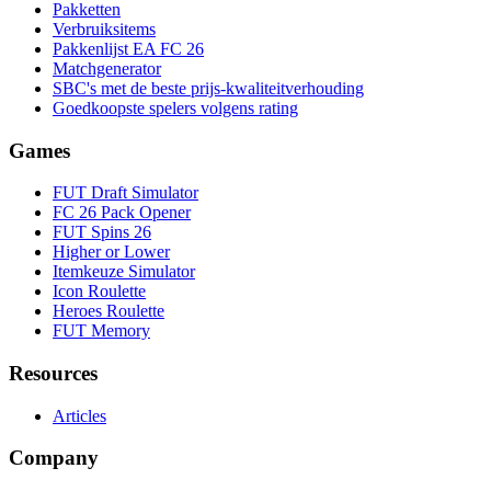
Pakketten
Verbruiksitems
Pakkenlijst EA FC 26
Matchgenerator
SBC's met de beste prijs-kwaliteitverhouding
Goedkoopste spelers volgens rating
Games
FUT Draft Simulator
FC 26 Pack Opener
FUT Spins 26
Higher or Lower
Itemkeuze Simulator
Icon Roulette
Heroes Roulette
FUT Memory
Resources
Articles
Company