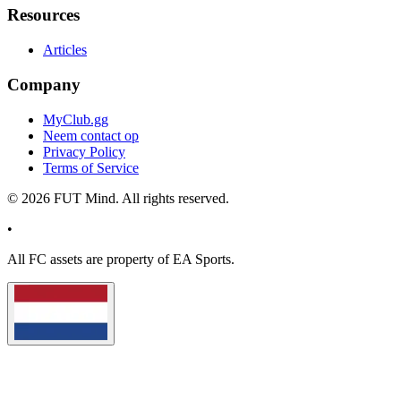
Resources
Articles
Company
MyClub.gg
Neem contact op
Privacy Policy
Terms of Service
©
2026
FUT Mind. All rights reserved.
•
All
FC
assets are property of EA Sports.