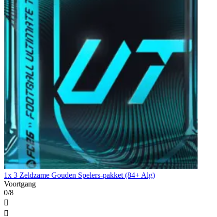
1x 3 Zeldzame Gouden Spelers-pakket (84+ Alg)
Voortgang
0/8

