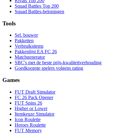
Rivals Top 200
Squad Battles Top 200
Squad Battles-beloningen
Tools
Sel. bouwer
Pakketten
Verbruiksitems
Pakkenlijst EA FC 26
Matchgenerator
SBC's met de beste prijs-kwaliteitverhouding
Goedkoopste spelers volgens rating
Games
FUT Draft Simulator
FC 26 Pack Opener
FUT Spins 26
Higher or Lower
Itemkeuze Simulator
Icon Roulette
Heroes Roulette
FUT Memory