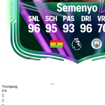
10
Voortgang
0/4

