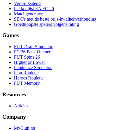
Verbruiksitems
Pakkenlijst EA FC 26
Matchgenerator
SBC's met de beste prijs-kwaliteitverhouding
Goedkoopste spelers volgens rating
Games
FUT Draft Simulator
FC 26 Pack Opener
FUT Spins 26
Higher or Lower
Itemkeuze Simulator
Icon Roulette
Heroes Roulette
FUT Memory
Resources
Articles
Company
MyClub.gg