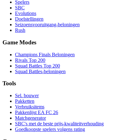
Spelers
SBC
Evolutions
Doelstellingen
Seizoensvooruitgang-beloningen
Rush
Game Modes
Champions Finals Beloningen
Rivals Top 200
Squad Battles Top 200
Squad Battles-beloningen
Tools
Sel. bouwer
Pakketten
Verbruiksitems
Pakkenlijst EA FC 26
Matchgenerator
SBC's met de beste prijs-kwaliteitverhouding
Goedkoopste spelers volgens rating