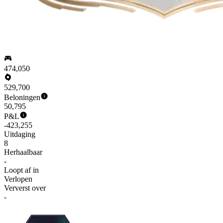
474,050
529,700
Beloningen
50,795
P&L
-423,255
Uitdaging
8
Herhaalbaar
-
Loopt af in
Verlopen
Ververst over
-