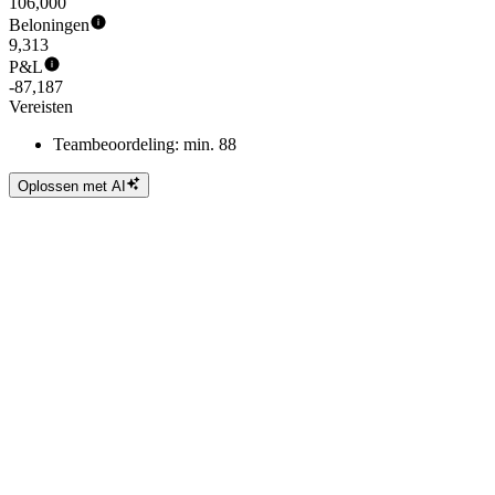
106,000
Beloningen
9,313
P&L
-87,187
Vereisten
Teambeoordeling: min. 88
Oplossen met AI