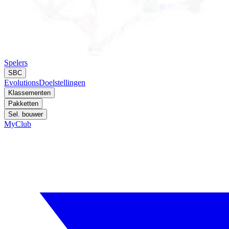
Spelers
SBC
Evolutions
Doelstellingen
Klassementen
Pakketten
Sel. bouwer
MyClub