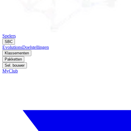
Spelers
SBC
Evolutions
Doelstellingen
Klassementen
Pakketten
Sel. bouwer
MyClub