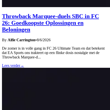
Throwback Marquee-duels SBC in FC
26: Goedkoopste Oplossingen en
Beloningen
By
Alfie Carrington
•
8/6/2026
De zomer is in volle gang in FC 26 Ultimate Team en dat betekent
dat EA Sports ons trakteert op een flinke dosis nostalgie met de
Throwback Marquee-d
...
Lees verder
→