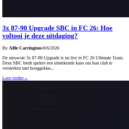
3x 87-90 Upgrade SBC in FC 26: Hoe
voltooi je deze uitdaging?
By
Alfie Carrington
•
8/6/2026
De nieuwste 3x 87-90 Upgrade is nu live in FC 26 Ultimate Team.
Deze SBC biedt spelers een uitstekende kans om hun club te
versterken met hooggeklas
...
Lees verder
→