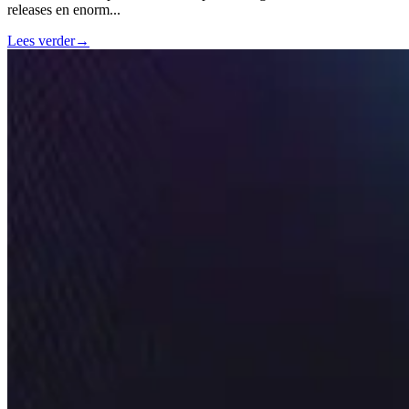
releases en enorm
...
Lees verder
→