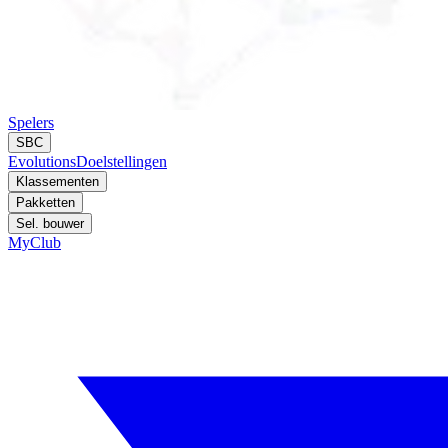
Spelers
SBC
Evolutions
Doelstellingen
Klassementen
Pakketten
Sel. bouwer
MyClub