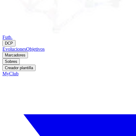
Futb.
DCP
Evoluciones
Objetivos
Marcadores
Sobres
Creador plantilla
MyClub