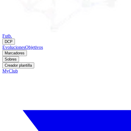
Futb.
DCP
Evoluciones
Objetivos
Marcadores
Sobres
Creador plantilla
MyClub