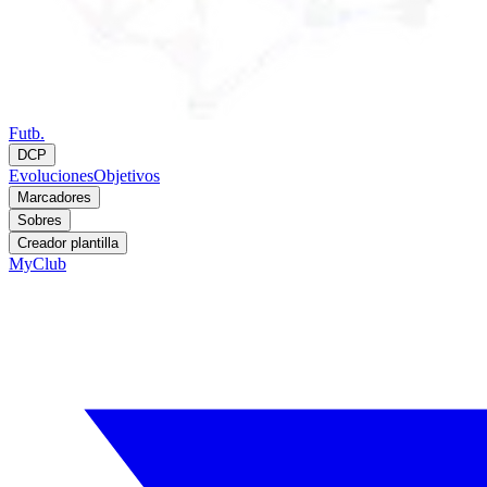
Futb.
DCP
Evoluciones
Objetivos
Marcadores
Sobres
Creador plantilla
MyClub