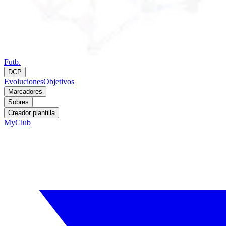
Futb.
DCP
Evoluciones
Objetivos
Marcadores
Sobres
Creador plantilla
MyClub