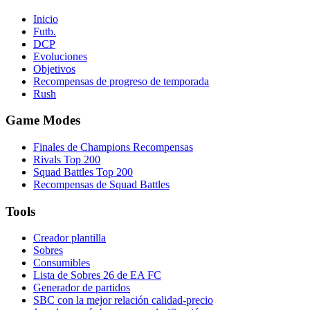
Inicio
Futb.
DCP
Evoluciones
Objetivos
Recompensas de progreso de temporada
Rush
Game Modes
Finales de Champions Recompensas
Rivals Top 200
Squad Battles Top 200
Recompensas de Squad Battles
Tools
Creador plantilla
Sobres
Consumibles
Lista de Sobres 26 de EA FC
Generador de partidos
SBC con la mejor relación calidad-precio