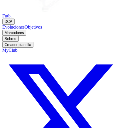
Futb.
DCP
Evoluciones
Objetivos
Marcadores
Sobres
Creador plantilla
MyClub