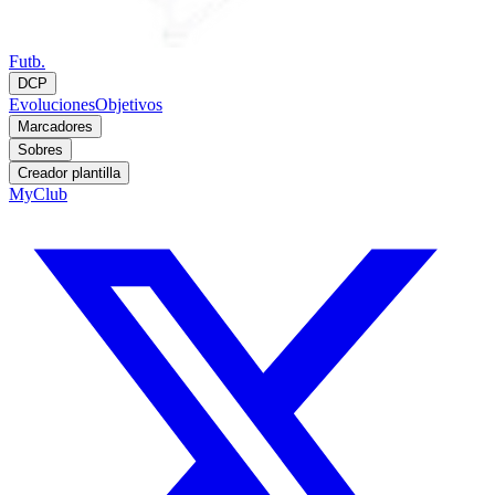
Futb.
DCP
Evoluciones
Objetivos
Marcadores
Sobres
Creador plantilla
MyClub