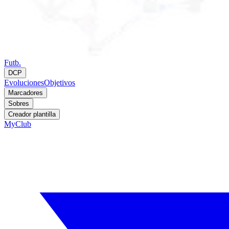
Futb.
DCP
Evoluciones
Objetivos
Marcadores
Sobres
Creador plantilla
MyClub