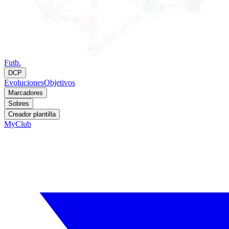
Futb.
DCP
Evoluciones
Objetivos
Marcadores
Sobres
Creador plantilla
MyClub