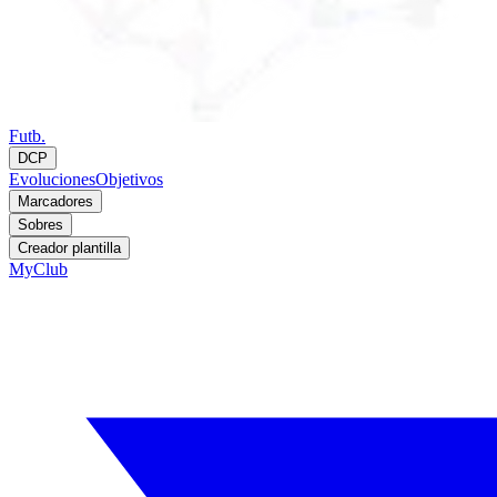
Futb.
DCP
Evoluciones
Objetivos
Marcadores
Sobres
Creador plantilla
MyClub