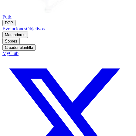
Futb.
DCP
Evoluciones
Objetivos
Marcadores
Sobres
Creador plantilla
MyClub