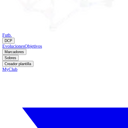
Futb.
DCP
Evoluciones
Objetivos
Marcadores
Sobres
Creador plantilla
MyClub