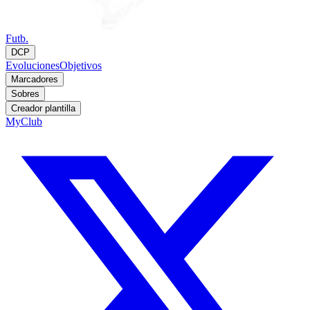
Futb.
DCP
Evoluciones
Objetivos
Marcadores
Sobres
Creador plantilla
MyClub