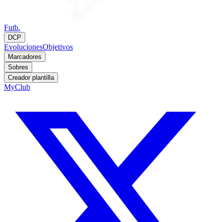
Futb.
DCP
Evoluciones
Objetivos
Marcadores
Sobres
Creador plantilla
MyClub