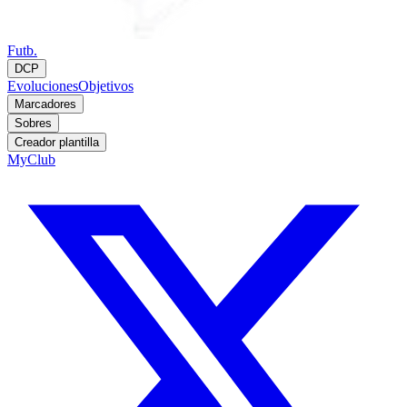
Futb.
DCP
Evoluciones
Objetivos
Marcadores
Sobres
Creador plantilla
MyClub