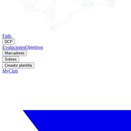
Futb.
DCP
Evoluciones
Objetivos
Marcadores
Sobres
Creador plantilla
MyClub