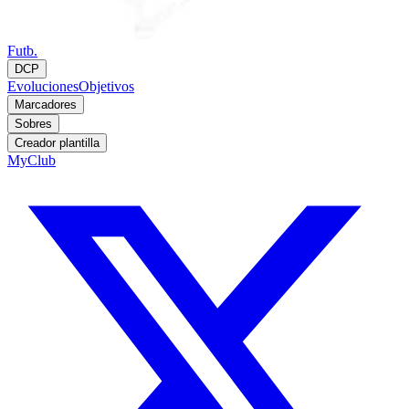
Futb.
DCP
Evoluciones
Objetivos
Marcadores
Sobres
Creador plantilla
MyClub