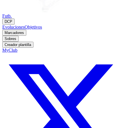
Futb.
DCP
Evoluciones
Objetivos
Marcadores
Sobres
Creador plantilla
MyClub