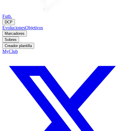
Futb.
DCP
Evoluciones
Objetivos
Marcadores
Sobres
Creador plantilla
MyClub