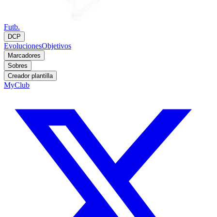
Futb.
DCP
Evoluciones
Objetivos
Marcadores
Sobres
Creador plantilla
MyClub