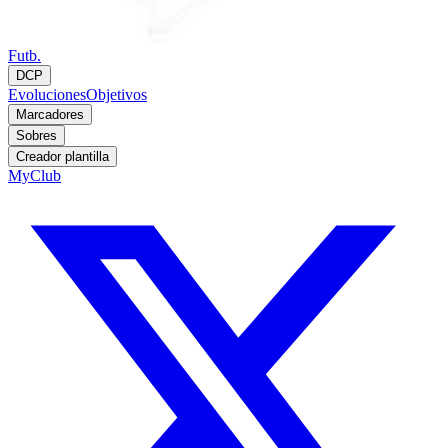
Futb.
DCP
Evoluciones
Objetivos
Marcadores
Sobres
Creador plantilla
MyClub