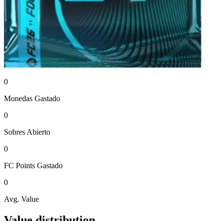
0
Monedas
Gastado
0
Sobres
Abierto
0
FC Points
Gastado
0
Avg. Value
Value distribution