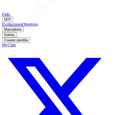
Futb.
DCP
Evoluciones
Objetivos
Marcadores
Sobres
Creador plantilla
MyClub