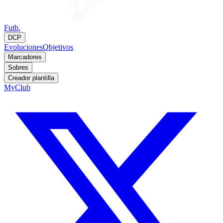
Futb.
DCP
Evoluciones
Objetivos
Marcadores
Sobres
Creador plantilla
MyClub