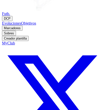
Futb.
DCP
Evoluciones
Objetivos
Marcadores
Sobres
Creador plantilla
MyClub