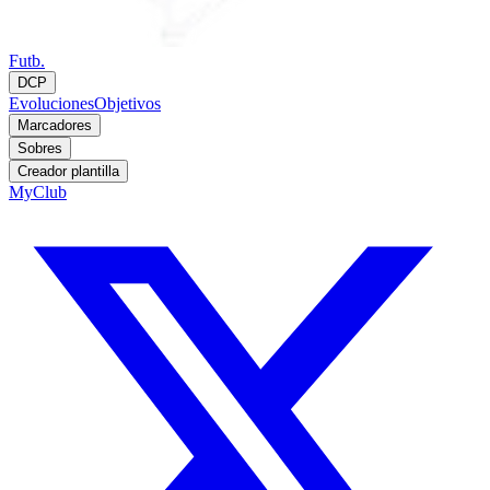
Futb.
DCP
Evoluciones
Objetivos
Marcadores
Sobres
Creador plantilla
MyClub