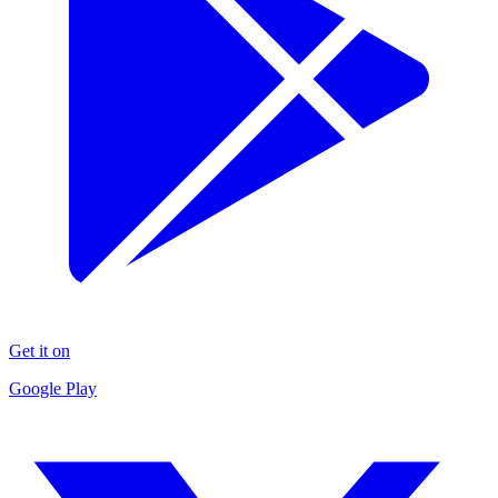
Get it on
Google Play