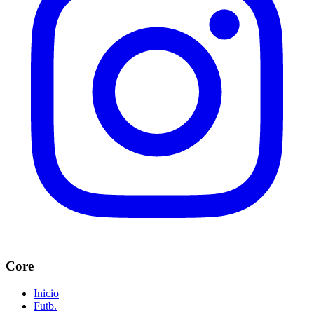
Core
Inicio
Futb.