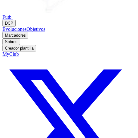
Futb.
DCP
Evoluciones
Objetivos
Marcadores
Sobres
Creador plantilla
MyClub