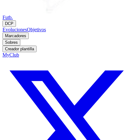
Futb.
DCP
Evoluciones
Objetivos
Marcadores
Sobres
Creador plantilla
MyClub