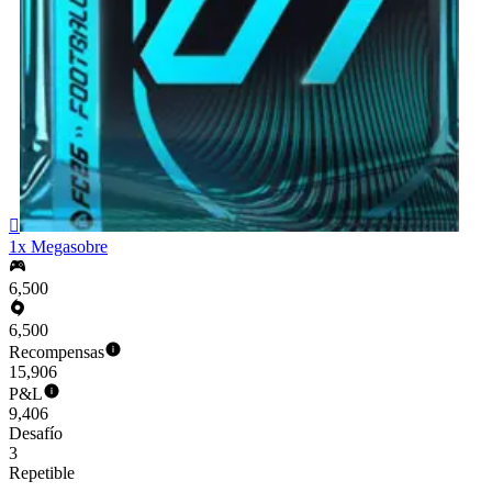

1x Megasobre
6,500
6,500
Recompensas
15,906
P&L
9,406
Desafío
3
Repetible