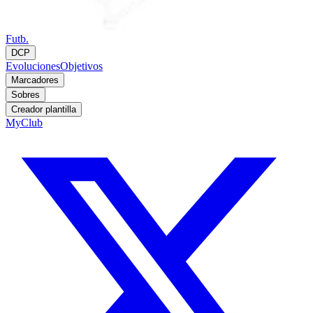
Futb.
DCP
Evoluciones
Objetivos
Marcadores
Sobres
Creador plantilla
MyClub