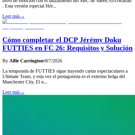
nivel de emoción con el lanzamiento del SBC de Saeed Al-Owairan
. Esta versión especial Hér
...
Leer más
→
Cómo completar el DCP Jérémy Doku
FUTTIES en FC 26: Requisitos y Solución
By
Alfie Carrington
•
8/7/2026
La temporada de FUTTIES sigue trayendo cartas espectaculares a
Ultimate Team, y esta vez el protagonista es el extremo belga del
Manchester City. El n
...
Leer más
→